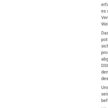
erf
es 
Ver
Web
Das
pot
sic
pro
abg
DSG
den
des
Uns
sei
bef