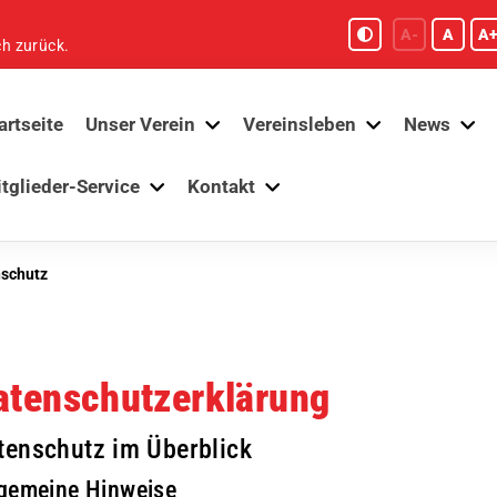
A-
A
A+
ch zurück.
artseite
Unser Verein
Vereinsleben
News
tglieder-Service
Kontakt
schutz
atenschutzerklärung
tenschutz im Überblick
lgemeine Hinweise