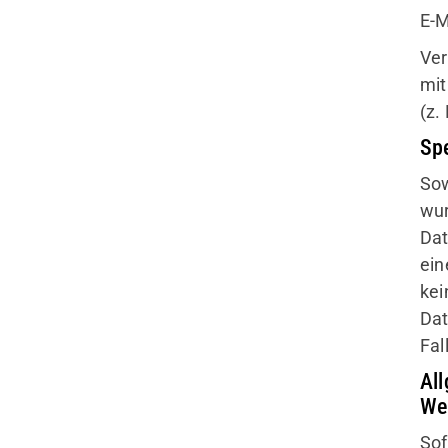
E-M
Ver
mit
(z.
Sp
Sow
wur
Dat
ein
kei
Dat
Fal
Al
We
Sof