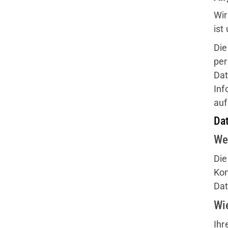
Wir
ist
Die
per
Dat
Inf
auf
Da
We
Die
Kon
Dat
Wi
Quicklinks
Ihr