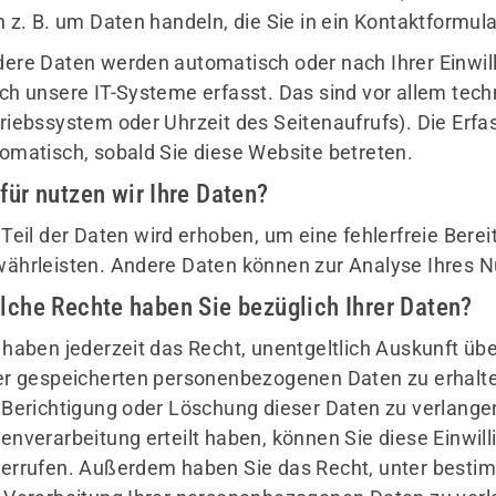
h z. B. um Daten handeln, die Sie in ein Kontaktformul
Mitglieder-Service
So
ere Daten werden automatisch oder nach Ihrer Einwil
Alles zur Mitgliedschaft
ch unsere IT-Systeme erfasst. Das sind vor allem tech
Downloads
riebssystem oder Uhrzeit des Seitenaufrufs). Die Erfa
Termine
Sp
omatisch, sobald Sie diese Website betreten.
Fragen & Antworten
An
für nutzen wir Ihre Daten?
Wi
 Teil der Daten wird erhoben, um eine fehlerfreie Berei
ährleisten. Andere Daten können zur Analyse Ihres 
lche Rechte haben Sie bezüglich Ihrer Daten?
 haben jederzeit das Recht, unentgeltlich Auskunft ü
er gespeicherten personenbezogenen Daten zu erhalt
 Berichtigung oder Löschung dieser Daten zu verlangen
enverarbeitung erteilt haben, können Sie diese Einwilli
errufen. Außerdem haben Sie das Recht, unter best