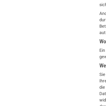
sic
Sportangebote finden
And
Unser Sportangebot
dur
Sportsuche
Bet
Ausfälle und Vertretungen
aut
Deutsches Sportabzeichen
Wo
Ein
gew
We
Sie
Ihr
die
Dat
wid