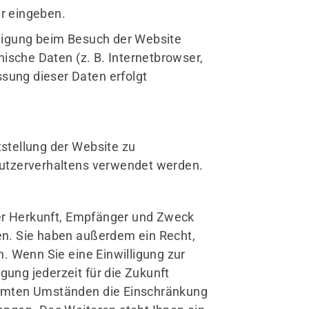
ar eingeben.
 erreichst du uns
ligung beim Besuch der Website
0231-4441865
nische Daten (z. B. Internetbrowser,
info@tvgutheil.de
ssung dieser Daten erfolgt
recht uns gerne auf den
rufbeantworter.
r rufen sobald wie möglich zurück.
tstellung der Website zu
Nutzerverhaltens verwendet werden.
ber Herkunft, Empfänger und Zweck
en. Sie haben außerdem ein Recht,
. Wenn Sie eine Einwilligung zur
gung jederzeit für die Zukunft
immten Umständen die Einschränkung