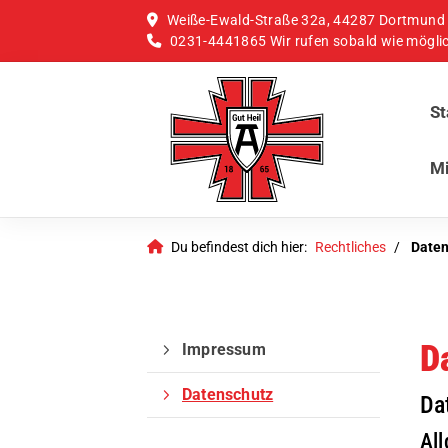
Weiße-Ewald-Straße 32a, 44287 Dortmund
0231-4441865
Wir rufen sobald wie mögli
St
Mi
Du befindest dich hier:
Rechtliches
Daten
D
Impressum
Datenschutz
Da
Al