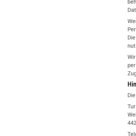
beh
Dat
Wen
Per
Die
nut
Wir
per
Zug
Hin
Die
Tur
Wei
44
Tel