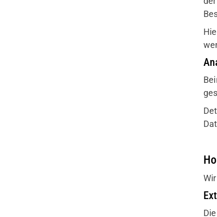
der
Bes
Hie
we
Ana
Bei
ges
Det
Dat
Ho
Wir
Ex
Die